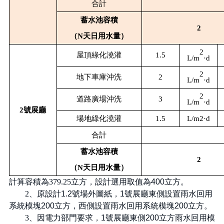
合計
蓄水池容積
2
（
N
天日用水量）
2
屋頂綠化澆灌
1.5
L/m
·
d
2
地下車庫沖洗
2
L/m
·
d
2
道路廣場沖洗
3
L/m
·
d
2號展廳
場地綠化澆灌
1.5
L/m2·
d
合計
蓄水池容積
2
（
N
天日用水量）
計算容積為
379.25
立方，設計選用取值為
400
立方。
2
、原設計
1.2
號場外圖紙，
1
號展廳東側設置雨水回用
系統模塊
200
立方，西側設置雨水回用系統模塊
200
立方。
3
、因電力部門要求，
1
號展廳東側
200
立方雨水回用模