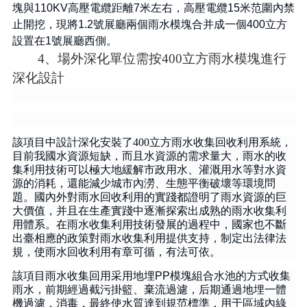
塊與
110KV
高壓電纜距離
7
米左右，高壓電纜
15
米范圍內禁
止開挖，現將
1.2
號展廳兩個雨水模塊合并成一個
400
立方
設置在
1
號展廳西側。
4、場外深化單位需按400立方雨水模塊進行
深化設計
該項目中
設計深化
安裝了
400
立方
雨水收集回收利用系統，
目前我國水資源短缺，而且水資源的需求量大，雨水的收
集利用技術可以極大地緩解市政用水、灌溉用水等對水資
源的消耗，還能減少城市內澇、生態平衡破壞等環境問
題。國內外對雨水回收利用的實踐都證明了雨水資源的巨
大價值，并且在生產實踐中逐漸探索出成熟的雨水收集利
用體系。在雨水收集利用技術發展的過程中，國家也不斷
出臺相應的政策對雨水收集利用提供支持，制定出法律法
規，使雨水回收利用有章可循，有法可依。
該項目雨水收集回用采用地埋
PP
模塊組合水池的方式收集
雨水，前期經過截污掛籃、棄流過濾，后期通過地埋一體
機過濾，消毒，最終使水質達到規范標準，用于區域內綠