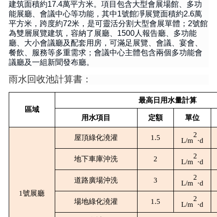
建筑面積約
17.4
萬平方米。項目包含大型會展場館、多功
能展廳、會議中心等功能，其中
1
號館凈展覽面積約
2.6
萬
平方米，跨度約
72
米，是可靈活分割大型會展單體；
2
號館
為雙層展覽建筑，容納了展廳、
1500
人報告廳、多功能
廳、大小會議廳及配套用房，可滿足展覽、會議、宴會、
餐飲、服務等多重需求；會議中心主體包含兩個多功能會
議廳及一組新聞發布廳。
雨水回收池計算書：
最高日用水量計算
區域
用水項目
定額
單位
2
屋頂綠化澆灌
1.5
L/m
·
d
2
地下車庫沖洗
2
L/m
·
d
2
道路廣場沖洗
3
L/m
·
d
1號展廳
2
場地綠化澆灌
1.5
L/m
·
d