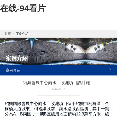
在线-94看片
首頁
>
案例介紹
案例介紹
案例介紹
紹興會展中心雨水回收池項目設計施工
2020-05-15
紹興國際會展中心
雨水回收池項目
位于紹興市柯橋區，金
柯橋大道以東、柯袍線以南、鏡水路以西區塊，其中一期
分為
A
、
B
兩區，一期
B
區總用地面積約
12.3
萬平方米，總